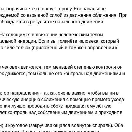
разворачивается в вашу сторону. Его начальное
ождаемой со взрывной силой из движения сближения. При
бождается в результате начального движения
. Находящимся в движении человеческим телом
кальной инерции. Если вы толкнёте человека, который
по силе толчок (приложенный в том же направлении к
 человек движется, тем меньшей степенью контроля он
ек движется, тем больше его контроль над движениями и
ор направления, так как очень важно, чтобы вы ни в
амическую инерцию сближения с помощью прямого ухода
ения лучше проводить сбоку, придавая ему лёгкую
ряет контроль над собственным движением и приходит в
) и круговое (закручивающаяся вовнутрь спираль). Оба
даментом. То есть само движение противника