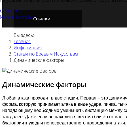
for yourself whether you want to allow cookies or not. Please note
Ok
Decline
More information
Ссылки
Вы здесь:
Главная
Информация
Статьи по Боевым Искусствам
Динамические факторы
Динамические факторы
Любая атака проходит в две стадии. Первая – это динамич
форма, которую принимает атака в виде удара, пинка, тыч
нападающему необходимо уменьшить дистанцию между собо
так далее. Даже если он находится весьма близко от вас,
благоприятную для непосредственного проведения атаки