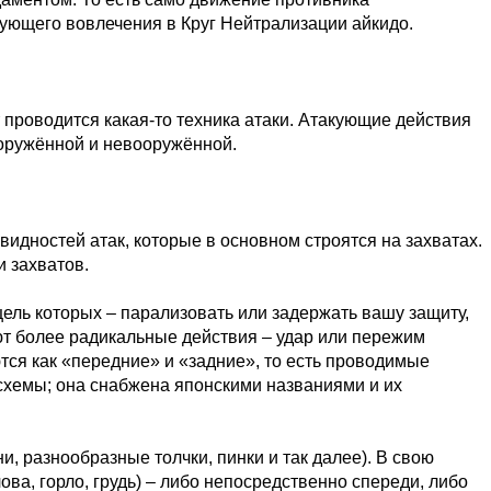
ующего вовлечения в Круг Нейтрализации айкидо.
т проводится какая-то техника атаки. Атакующие действия
ооружённой и невооружённой.
идностей атак, которые в основном строятся на захватах.
и захватов.
цель которых – парализовать или задержать вашу защиту,
ют более радикальные действия – удар или пережим
тся как «передние» и «задние», то есть проводимые
 схемы; она снабжена японскими названиями и их
, разнообразные толчки, пинки и так далее). В свою
ва, горло, грудь) – либо непосредственно спереди, либо