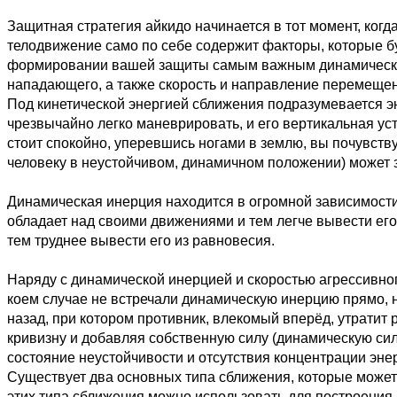
Защитная стратегия айкидо начинается в тот момент, ког
телодвижение само по себе содержит факторы, которые б
формировании вашей защиты самым важным динамическим 
нападающего, а также скорость и направление перемещен
Под кинетической энергией сближения подразумевается 
чрезвычайно легко маневрировать, и его вертикальная ус
стоит спокойно, уперевшись ногами в землю, вы почувств
человеку в неустойчивом, динамичном положении) может з
Динамическая инерция находится в огромной зависимости
обладает над своими движениями и тем легче вывести его
тем труднее вывести его из равновесия.
Наряду с динамической инерцией и скоростью агрессивног
коем случае не встречали динамическую инерцию прямо, 
назад, при котором противник, влекомый вперёд, утратит
кривизну и добавляя собственную силу (динамическую сил
состояние неустойчивости и отсутствия концентрации эне
Существует два основных типа сближения, которые может
этих типа сближения можно использовать для построения 