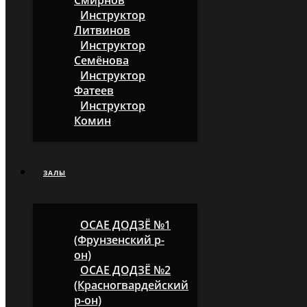
Смирнов
Инструктор
Литвинов
Инструктор
Семёнова
Инструктор
Фатеев
Инструктор
Комин
ЗАЛЫ
ОСАЕ ДОДЗЁ №1
(Фрунзенский р-
он)
ОСАЕ ДОДЗЁ №2
(Красногвардейский
р-он)