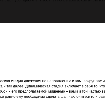
 that if you reject them, you may not be able to use all the funct
еская стадия движения по направлению к вам, вокруг вас и 
ка и так далее. Динамическая стадия включает в себя то, ч
й и его предполагаемой мишенью – вами и той частью ваше
 всё равно ему необходимо сделать шаг, наклониться или ра
.