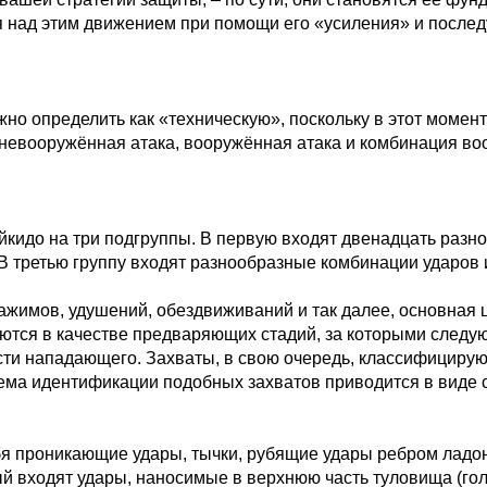
 над этим движением при помощи его «усиления» и послед
жно определить как «техническую», поскольку в этот момен
: невооружённая атака, вооружённая атака и комбинация в
кидо на три подгруппы. В первую входят двенадцать разнов
 В третью группу входят разнообразные комбинации ударов 
 зажимов, удушений, обездвиживаний и так далее, основная 
ются в качестве предваряющих стадий, за которыми следу
асти нападающего. Захваты, в свою очередь, классифицирую
стема идентификации подобных захватов приводится в виде
я проникающие удары, тычки, рубящие удары ребром ладони
ый входят удары, наносимые в верхнюю часть туловища (голо