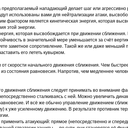
да предполагаемый нападающий делает шаг или агрессивно 
удут использованы вами для нейтрализации атаки, высвоб
фактором является кинетическая энергия, которая высво
ия этой энергии.
энергия, которая высвобождается при движении сближения
тойчивость в значительной мере уменьшается за счёт верти
уете заметное сопротивление. Такой же или даже меньший 
аставить его лететь кувырком.
 от скорости начального движения сближения. Чем быстрее
 из состояния равновесия. Напротив, чем медленнее челов
о движения сближения следует принимать во внимание факт
непосредственно сталкиваясь с ней. Можно увеличить дин
 равновесие. И всё же обычно управление движением сближ
у) к уже усиленному движению. В результате противник те
ргии.
 применить атакующий: прямое (непосредственно и спереди
вашей стратегии защиты, – по сути, они становятся её фун