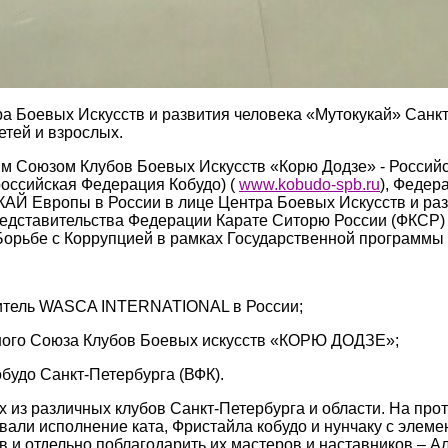
тра Боевых Искусств и развития человека «Мутокукай» Санк
етей и взрослых.
 Союзом Клубов Боевых Искусств «Корю Додзе» - Российск
оссийская Федерация Кобудо) (
www.kobudo-spb.ru
), Федер
АЙ Европы в России в лице Центра Боевых Искусств и разв
редставительства Федерации Карате Ситорю России (ФКСР)
Борьбе с Коррупцией в рамках Государственной программы
итель WASCA INTERNATIONAL в России;
ного Союза Клубов Боевых искусств «КОРЮ ДОДЗЕ»;
будо Санкт-Петербурга (ВФК).
х из различных клубов Санкт-Петербурга и области. На про
овали исполнение ката, Фристайла кобудо и нунчаку с элеме
в и отдельно поблагодарить их мастеров и наставников – 