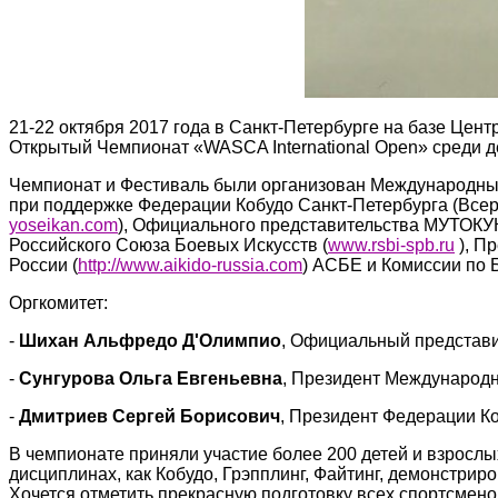
21-22 октября 2017 года в Санкт-Петербурге на базе Цен
Открытый Чемпионат «WASCA International Open» среди д
Чемпионат и Фестиваль были организован Международным
при поддержке Федерации Кобудо Санкт-Петербурга (Всер
yoseikan.com
), Официального представительства МУТОКУК
Российского Союза Боевых Искусств (
www.rsbi-spb.ru
), П
России (
http://www.aikido-russia.com
) АСБЕ и Комиссии по 
Оргкомитет:
-
Шихан Альфредо Д'Олимпио
, Официальный представ
-
Сунгурова Ольга Евгеньевна
, Президент Международ
-
Дмитриев Сергей Борисович
, Президент Федерации Ко
В чемпионате приняли участие более 200 детей и взрослы
дисциплинах, как Кобудо, Грэпплинг, Файтинг, демонстрир
Хочется отметить прекрасную подготовку всех спортсмено