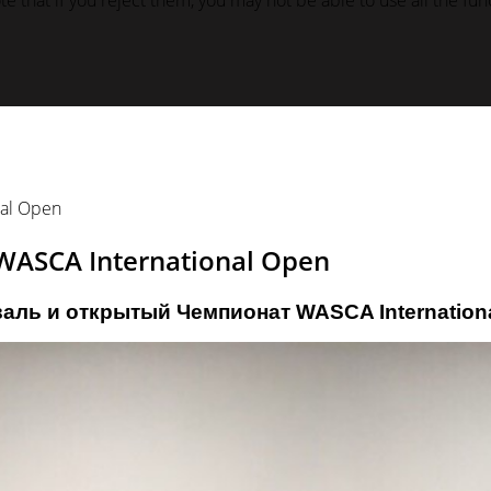
 that if you reject them, you may not be able to use all the funct
al Open
ASCA International Open
аль и открытый Чемпионат WASCA Internation