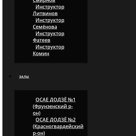
Смирнов
Инструктор
Литвинов
Инструктор
Семёнова
Инструктор
Фатеев
Инструктор
Комин
ЗАЛЫ
ОСАЕ ДОДЗЁ №1
(Фрунзенский р-
он)
ОСАЕ ДОДЗЁ №2
(Красногвардейский
р-он)