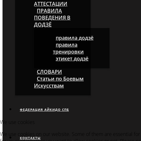
АТТЕСТАЦИИ
ПРАВИЛА
ПОВЕДЕНИЯ В
ДОДЗЁ
правила додзё
правила
тренировки
этикет додзё
СЛОВАРИ
Статьи по Боевым
Искусствам
ФЕДЕРАЦИЯ АЙКИДО СПБ
We use cookies
We use cookies on our website. Some of them are essential for t
КОНТАКТЫ