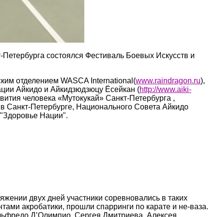
т-Петербурга состоялся Фестиваль Боевых Искусств и
им отделением WASCA International(
www.raindragon.ru
),
ации Айкидо и Айкидзюдзюцу Ёсейкан (
http://www.aiki-
ития человека «Мутокукай» Санкт-Петербурга ,
 в Санкт-Петербурге, Национального Совета Айкидо
 "Здоровье Нации".
тяжении двух дней участники соревновались в таких
нтами акробатики, прошли спарринги по карате и не-ваза.
Альфредо Д’Олимпио, Сергея Дмитриева, Алексея