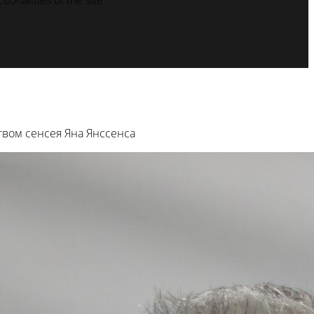
ionalities of the site.
вом сенсея Яна Янссенса