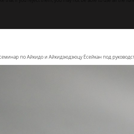
 that if you reject them, you may not be able to use all the funct
еминар по Айкидо и Айкидзюдзюцу Ёсейкан под руководст