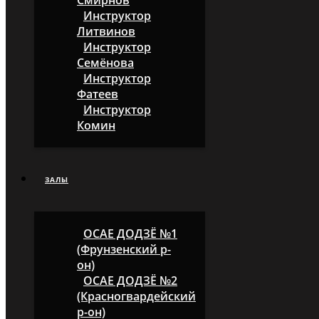
Смирнов
Инструктор
Литвинов
Инструктор
Семёнова
Инструктор
Фатеев
Инструктор
Комин
ЗАЛЫ
ОСАЕ ДОДЗЁ №1
(Фрунзенский р-
он)
ОСАЕ ДОДЗЁ №2
(Красногвардейский
р-он)