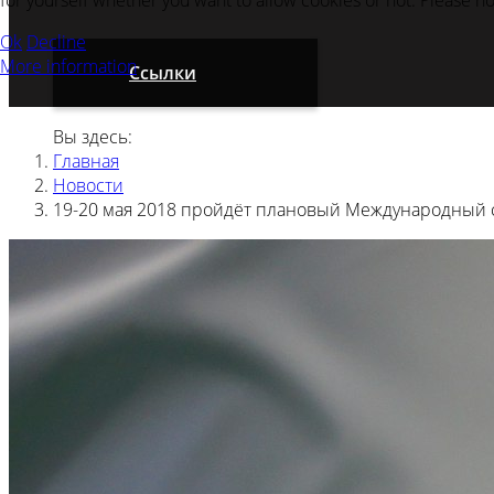
for yourself whether you want to allow cookies or not. Please note
Ok
Decline
More information
Ссылки
Вы здесь:
Главная
Новости
19-20 мая 2018 пройдёт плановый Международный с