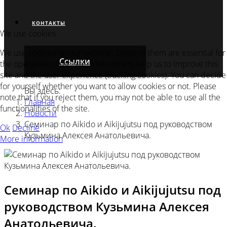
КОНТАКТЫ
We use cookies
We use cookies on our website. Some of them are essential for
Ссылки
the operation of the site, while others help us to improve this
site and the user experience (tracking cookies). You can decide
for yourself whether you want to allow cookies or not. Please
Вы здесь:
note that if you reject them, you may not be able to use all the
Главная
functionalities of the site.
Новости
Семинар по Aikido и Aikijujutsu под руководством
Ok
Decline
Кузьмина Алексея Анатольевича.
More information
Семинар по Aikido и Aikijujutsu под
руководством Кузьмина Алексея
Анатольевича.