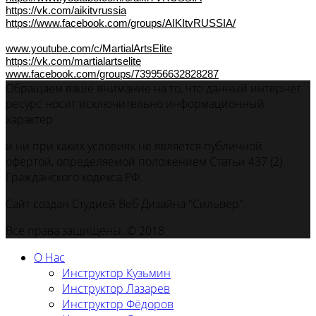
https://vk.com/aikitvrussia
https://www.facebook.com/groups/AIKItvRUSSIA/
www.youtube.com/c/MartialArtsElite
https://vk.com/martialartselite
www.facebook.com/groups/739956632828287
Обращаем ваше внимание на то, что данный интернет
ресурс носит исключительно информационный
характер
и ни при каких условиях не является публичной
офертой, определяемой положением Статьи 437 (2)
Гражданского кодекса РФ.
Сайт создан Студией Веб Дизайна "Сильвер".
Все права защищены. © 2018
О Нас
Инструктор Кузьмин
Инструктор Лазарев
Инструктор Фёдоров