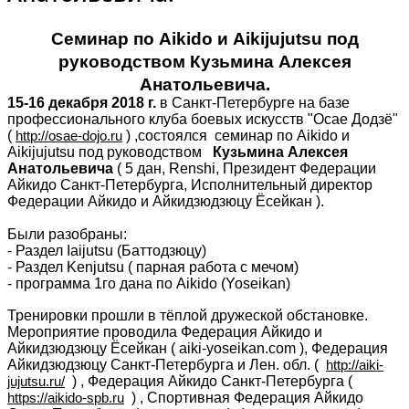
Семинар по Aikido и Aikijujutsu под
руководством Кузьмина Алексея
Анатольевича.
15-16 декабря 2018 г.
 в Санкт-Петербурге на базе 
профессионального клуба боевых искусств "Осае Додзё" 
( 
http://osae-dojo.ru
 ) ,состоялся  семинар по Aikido и 
Aikijujutsu 
под руководством   
Кузьмина Алексея 
Анатольевича
 ( 5 дан, Renshi, 
Президент Федерации 
Айкидо Санкт-Петербурга, 
Исполнительный директор 
Федерации Айкидо и Айкидзюдзюцу Ёсейкан ).
Были разобраны: 
- Раздел Iaijutsu (Баттодзюцу) 
- Раздел Kenjutsu ( парная работа с мечом)
- программа 1го дана по Aikido (Yoseikan)
Тренировки прошли в тёплой дружеской обстановке. 
Мероприятие проводила Федерация Айкидо и 
Айкидзюдзюцу Ёсейкан ( aiki-yoseikan.com ), Федерация 
Айкидзюдзюцу Санкт-Петербурга и Лен. обл. (  
http://aiki-
jujutsu.ru/
  ) , Федерация Айкидо Санкт-Петербурга (  
https://aikido-spb.ru
  ) , Спортивная Федерация Айкидо 