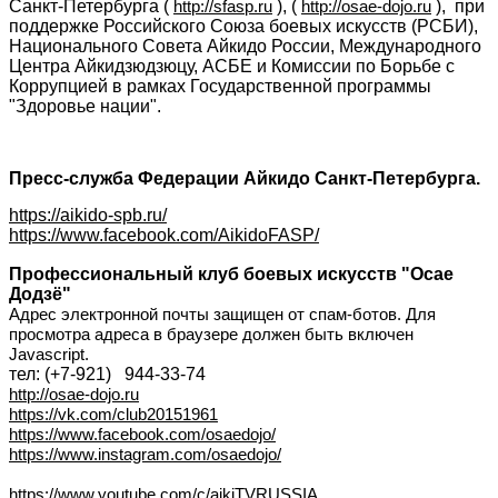
Санкт-Петербурга ( 
http://sfasp.ru
 ), ( 
http://osae-dojo.ru
 ),  при 
поддержке Российского Союза боевых искусств (РСБИ), 
Национального Совета Айкидо России, Международного 
Центра Айкидзюдзюцу, АСБЕ и Комиссии по Борьбе с 
Коррупцией в рамках Государственной программы 
"Здоровье нации".
Пресс-служба Федерации Айкидо Санкт-Петербурга.
https://aikido-spb.ru/
https://www.facebook.com/AikidoFASP/
Профессиональный клуб боевых искусств "Осае 
Додзё"
Адрес электронной почты защищен от спам-ботов. Для 
просмотра адреса в браузере должен быть включен 
Javascript.
тел: (+7-921)   
944-33-74
http://osae-dojo.ru
https://vk.com/club20151961
https://www.facebook.com/osaedojo/
https://www.instagram.com/osaedojo/
https://www.youtube.com/c/aikiTVRUSSIA